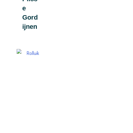
e
Gord
ijnen