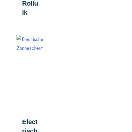
Rollu
ik
Elect
risch