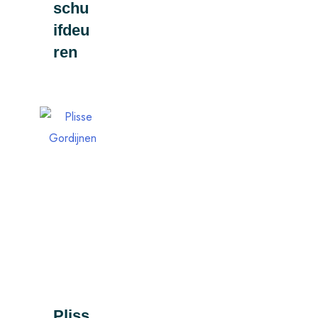
schu
ifdeu
ren
Pliss