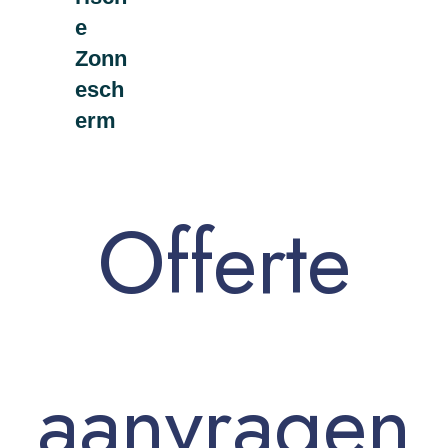
e
Zonn
esch
erm
Offerte
aanvragen