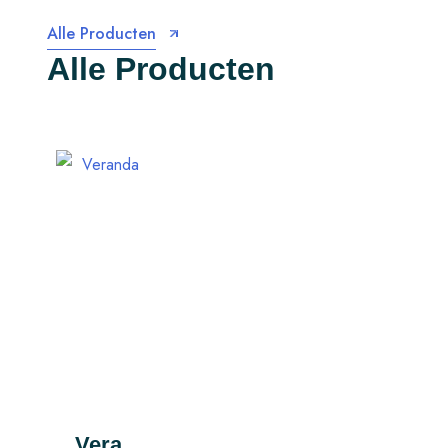
Alle Producten
A
l
l
e
P
r
o
d
u
c
t
e
n
Vera